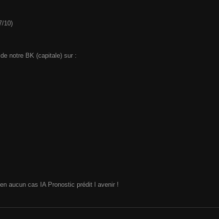
7/10)
e notre BK (capitale) sur :
n aucun cas IA Pronostic prédit l avenir !