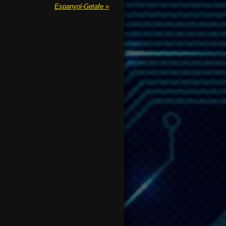
Espanyol-Getafe
»