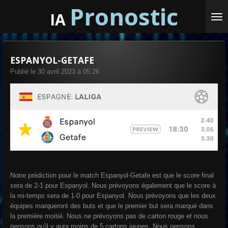
Pronostic
Passer
IA
au
contenu
principal
ESPANYOL-GETAFE
Publié le 30 avril 2023 à 05:26
Notre prédiction pour le match Espanyol-Getafe est que le score final
sera de 2-1 pour Espanyol. Nous prévoyons également que le score à
la mi-temps sera de 1-0 pour Espanyol. Nous prévoyons que les deux
équipes marqueront des buts et que le premier but sera marqué dans
la première moitié. Nous ne prévoyons pas de carton rouge et nous
pensons qu'il y aura moins de 5 cartons jaunes. Nous pensons